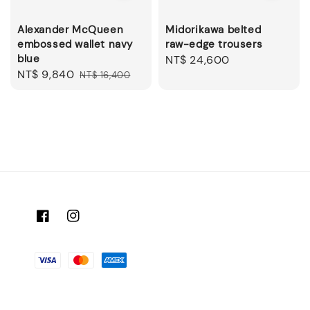
Alexander McQueen
Midorikawa belted
embossed wallet navy
raw-edge trousers
blue
Regular
NT$ 24,600
Sale
NT$ 9,840
Regular
NT$ 16,400
price
price
price