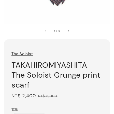
1
/
3
The Soloist
TAKAHIROMIYASHITA
The Soloist Grunge print
scarf
Sale
NT$ 2,400
Regular
NT$ 8,000
price
price
數量