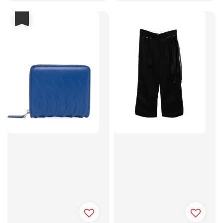
price
price
優惠