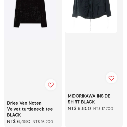
MIDORIKAWA INSIDE
SHIRT BLACK
Dries Van Noten
Sale
NT$ 8,850
Regular
Velvet turtleneck tee
NT$ 17,700
BLACK
price
price
Sale
NT$ 6,480
Regular
NT$ 16,200