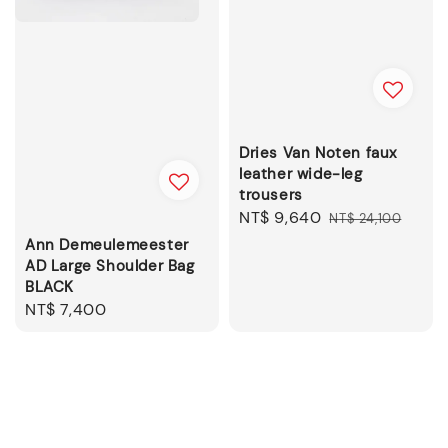
Dries Van Noten faux
leather wide-leg
trousers
Sale
NT$ 9,640
Regular
NT$ 24,100
price
price
Ann Demeulemeester
AD Large Shoulder Bag
BLACK
Regular
NT$ 7,400
price