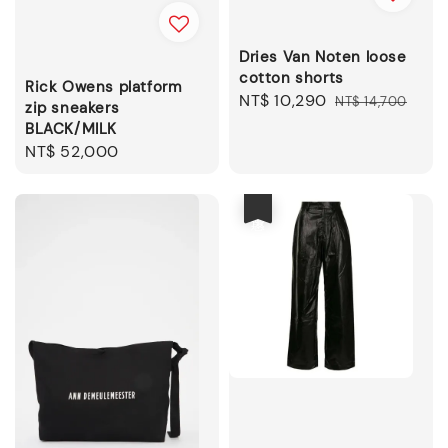
Dries Van Noten loose
cotton shorts
Rick Owens platform
Sale
NT$ 10,290
Regular
NT$ 14,700
zip sneakers
price
price
BLACK/MILK
Regular
NT$ 52,000
price
優惠