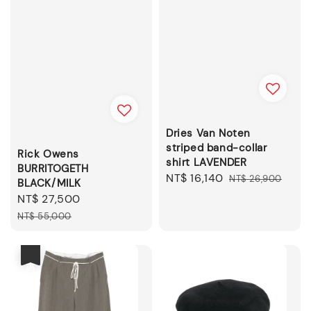
Dries Van Noten
striped band-collar
Rick Owens
shirt LAVENDER
BURRITOGETH
Sale
NT$ 16,140
Regular
NT$ 26,900
BLACK/MILK
price
price
Sale
NT$ 27,500
Regular
price
price
NT$ 55,000
優惠