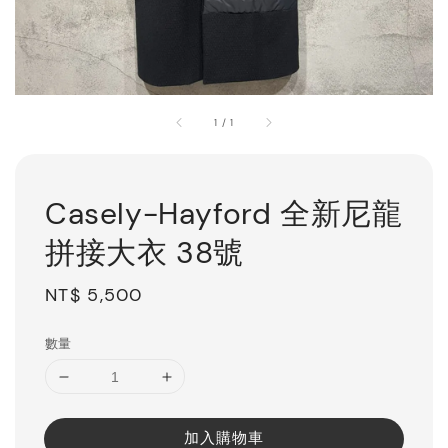
1
/
1
Casely-Hayford 全新尼龍
拼接大衣 38號
Regular
NT$ 5,500
price
數量
加入購物車