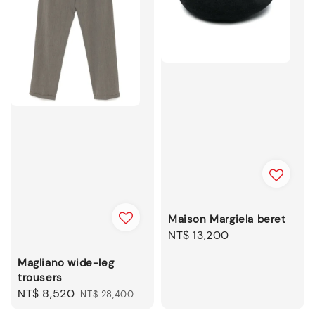
Maison Margiela beret
Regular
NT$ 13,200
price
Magliano wide-leg
trousers
Sale
NT$ 8,520
Regular
NT$ 28,400
price
price