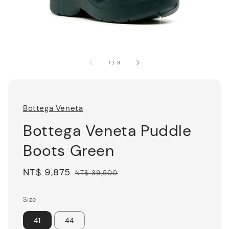
1
/
3
Bottega Veneta
Bottega Veneta Puddle
Boots Green
Sale
NT$ 9,875
Regular
NT$ 39,500
price
price
Size
41
44