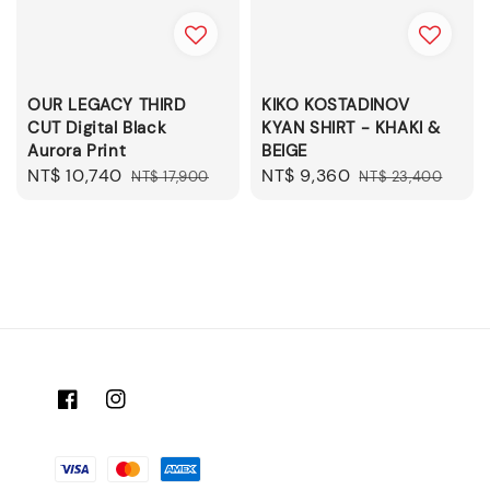
OUR LEGACY THIRD
KIKO KOSTADINOV
CUT Digital Black
KYAN SHIRT - KHAKI &
Aurora Print
BEIGE
Sale
NT$ 10,740
Regular
Sale
NT$ 9,360
Regular
NT$ 17,900
NT$ 23,400
price
price
price
price