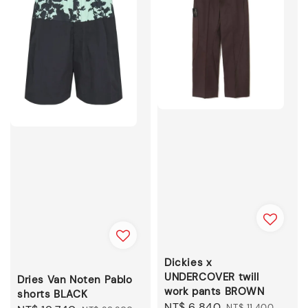
Dickies x
UNDERCOVER twill
Dries Van Noten Pablo
work pants BROWN
shorts BLACK
Sale
NT$ 6,840
Regular
NT$ 11,400