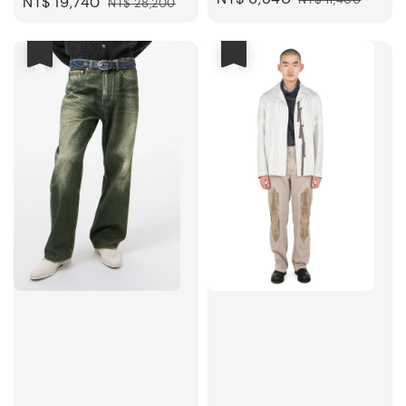
Sale
NT$ 19,740
Regular
NT$ 28,200
price
price
price
price
優惠
優惠