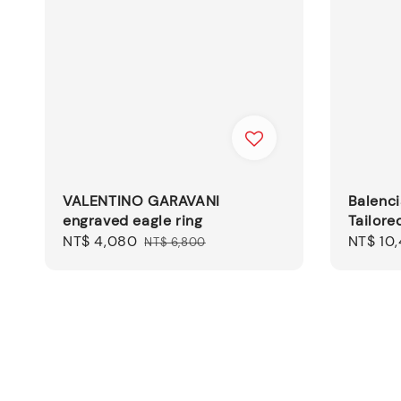
VALENTINO GARAVANI
Balenci
engraved eagle ring
Tailore
Sale
NT$ 4,080
Regular
Sale
NT$ 10
NT$ 6,800
price
price
price