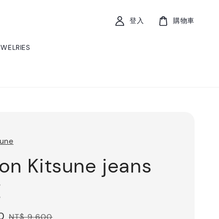
登入
購物車
EWELRIES
sune
on Kitsune jeans
E
0
Regular
NT$ 9,600