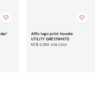
dar'
Affix logo print hoodie
UTILITY GREY/WHITE
Sale
NT$ 2,190
Regular
NT$ 7,300
price
price