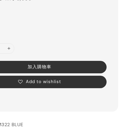
price
加入購物車
Add to wishlist
322 BLUE