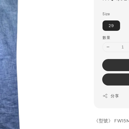
price
Size
29
數量
分享
《型號》 FW15M