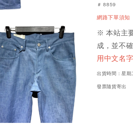
＃ 8859
網路下單須知
※ 本站主
成，並不確
用中文名
出貨時間：星期二
發票隨貨寄出