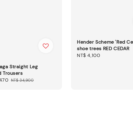
Hender Scheme 'Red Ce
shoe trees RED CEDAR
Regular
NT$ 4,100
price
aga Straight Leg
d Trousers
,470
Regular
NT$ 34,900
price