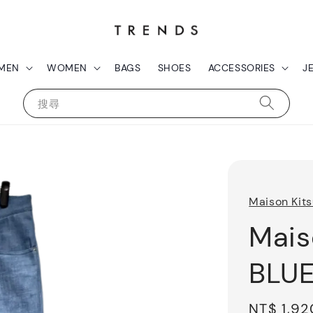
MEN
WOMEN
BAGS
SHOES
ACCESSORIES
J
搜尋
Maison Kit
Mais
BLU
Sale
NT$ 1,92