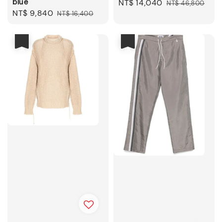
blue
Sale
NT$ 14,040
Regular
NT$ 46,800
Sale
NT$ 9,840
Regular
NT$ 16,400
price
price
price
price
優惠
優惠