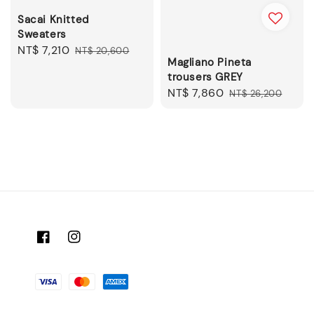
Sacai Knitted
Sweaters
Sale
NT$ 7,210
Regular
NT$ 20,600
Magliano Pineta
price
price
trousers GREY
Sale
NT$ 7,860
Regular
NT$ 26,200
price
price