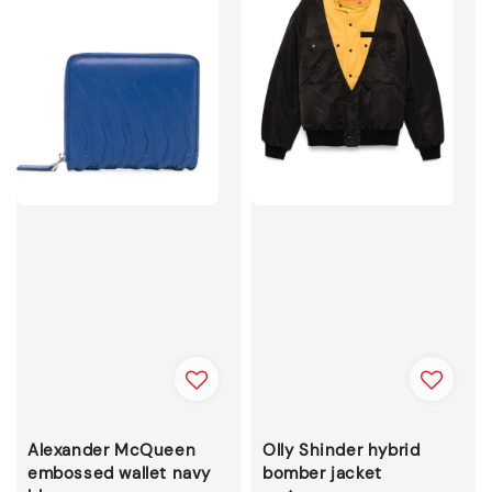
Alexander McQueen
Olly Shinder hybrid
embossed wallet navy
bomber jacket