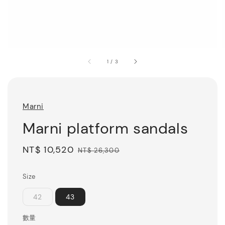
1
/
3
Marni
Marni platform sandals
Sale
NT$ 10,520
Regular
NT$ 26,300
price
price
Size
42
43
數量