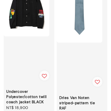
Undercover
Polyester/cotton twill
Dries Van Noten
coach jacket BLACK
striped-pattern tie
Regular
NT$ 18,900
RAF