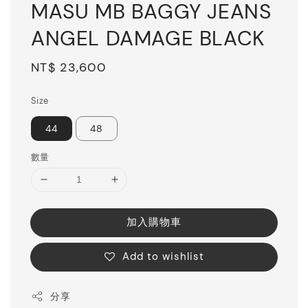
MASU MB BAGGY JEANS
ANGEL DAMAGE BLACK
Regular
NT$ 23,600
price
Size
44
48
數量
加入購物車
Add to wishlist
分享