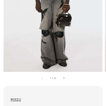
1
/
6
MASU