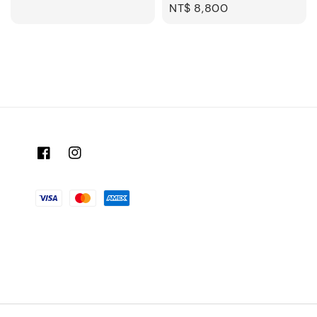
price
Regular
NT$ 8,800
price