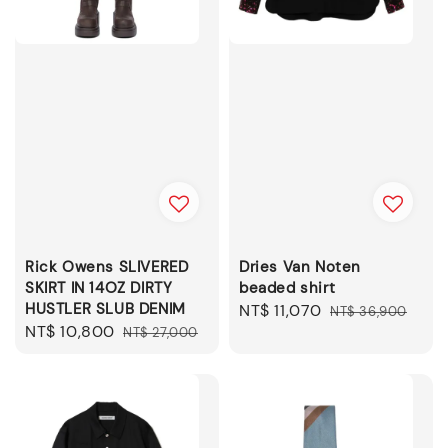
Rick Owens SLIVERED
Dries Van Noten
SKIRT IN 14OZ DIRTY
beaded shirt
HUSTLER SLUB DENIM
Sale
NT$ 11,070
Regular
NT$ 36,900
Sale
NT$ 10,800
Regular
NT$ 27,000
price
price
price
price