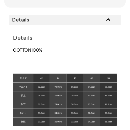
Details
Details
COTTON100%
サイズ
42
44
46
48
50
ウエスト
72.0cm
76.0cm
80.0cm
84.0cm
88.0cm
股上
28.7cm
29.0cm
29.5cm
31.5cm
31.0cm
股下
72.5cm
74.0cm
76.0cm
77.0cm
78.5cm
わたり
33.8cm
34.8cm
35.8cm
36.7cm
38.0cm
裾幅
31.0cm
32.0cm
33.0cm
34.0cm
35.0cm