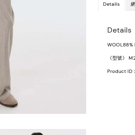
Details
Details
WOOL88% 
《型號》 M26
Product I