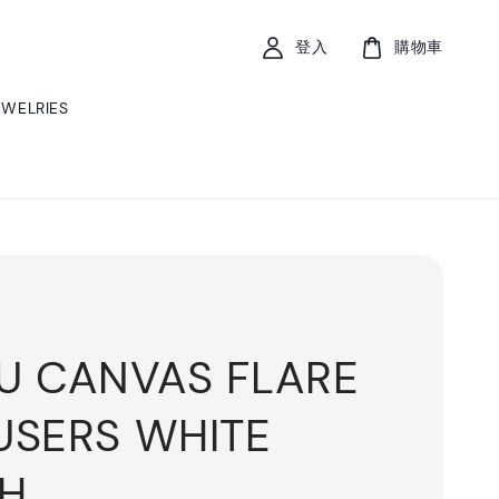
登入
購物車
EWELRIES
U CANVAS FLARE
USERS WHITE
CH