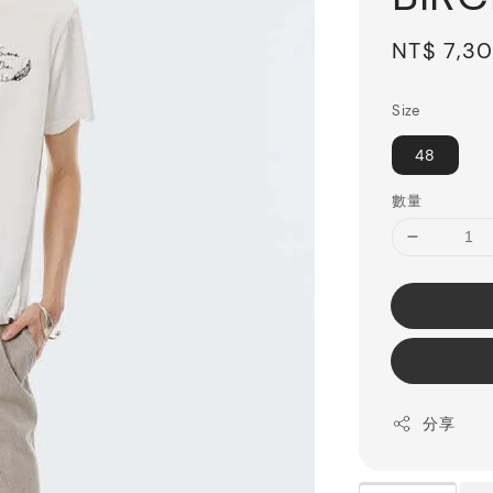
Sale
NT$ 7,3
price
Size
48
數量
分享