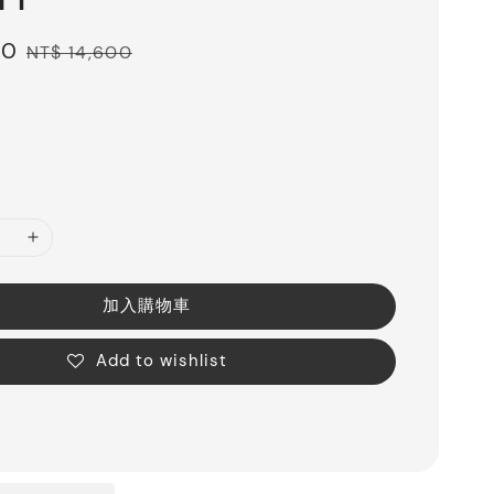
00
Regular
NT$ 14,600
price
加入購物車
Add to wishlist