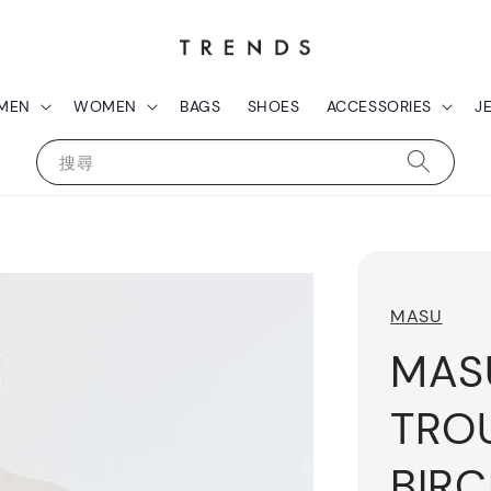
MEN
WOMEN
BAGS
SHOES
ACCESSORIES
J
搜尋
MASU
MAS
TRO
BIR