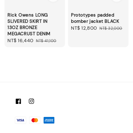
Rick Owens LONG
Prototypes padded
SLIVERED SKIRT IN
bomber jacket BLACK
13OZ BRONZE
Sale
NT$ 12,800
Regular
NT$ 32,000
MEGACRUST DENIM
price
price
Sale
NT$ 16,440
Regular
NT$ 41,100
price
price