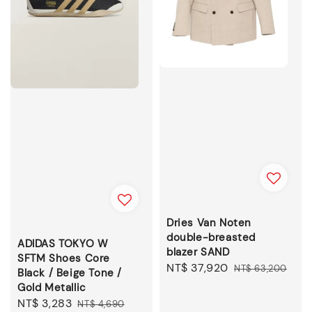
Dries Van Noten
double-breasted
ADIDAS TOKYO W
blazer SAND
SFTM Shoes Core
Sale
NT$ 37,920
Regular
NT$ 63,200
Black / Beige Tone /
price
price
Gold Metallic
Sale
NT$ 3,283
Regular
NT$ 4,690