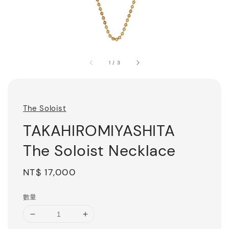
1
/
3
The Soloist
TAKAHIROMIYASHITA
The Soloist Necklace
Regular
NT$ 17,000
price
數量