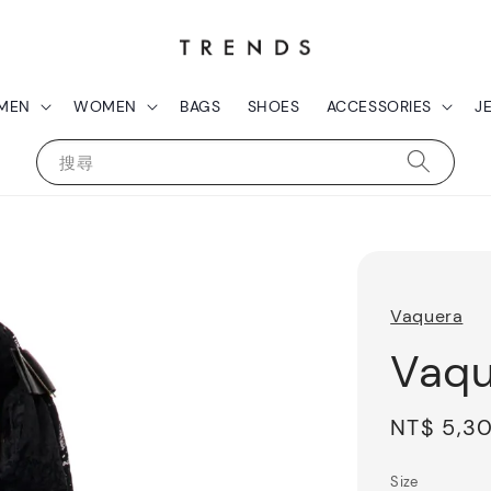
MEN
WOMEN
BAGS
SHOES
ACCESSORIES
J
搜尋
Vaquera
Vaqu
Regular
NT$ 5,3
price
Size