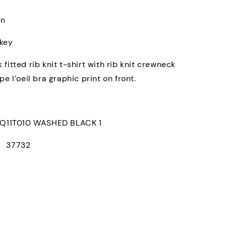
on
rkey
fitted rib knit t-shirt with rib knit crewneck
pe l’oeil bra graphic print on front.
1T010 WASHED BLACK 1
： 37732