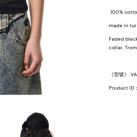
100% cott
made in tu
Faded black 
collar. Trom
《型號》 VAQ1
Product ID