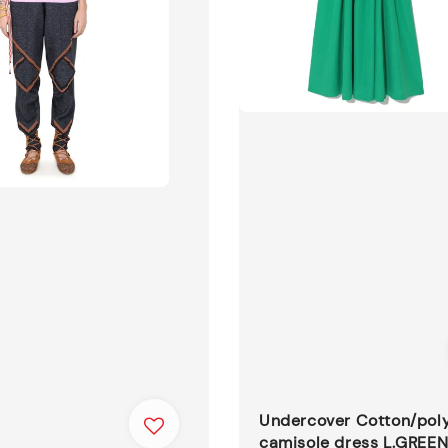
Undercover Cotton/pol
camisole dress L.GREE