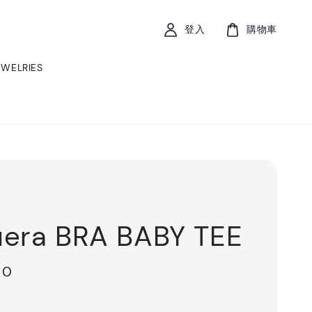
登入
購物車
EWELRIES
era BRA BABY TEE
00