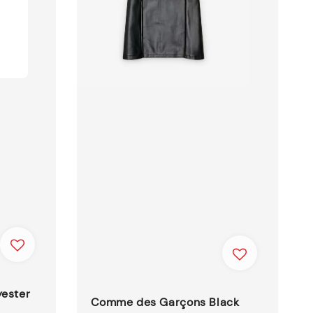
yester
Comme des Garçons Black
N